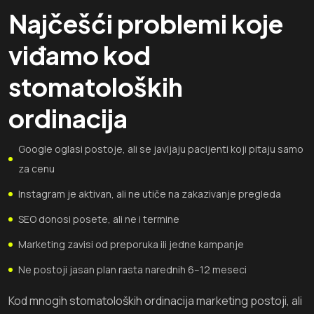
Najčešći problemi koje
viđamo kod
stomatoloških
ordinacija
Google oglasi postoje, ali se javljaju pacijenti koji pitaju samo
za cenu
Instagram je aktivan, ali ne utiče na zakazivanje pregleda
SEO donosi posete, ali ne i termine
Marketing zavisi od preporuka ili jedne kampanje
Ne postoji jasan plan rasta narednih 6–12 meseci
Kod mnogih stomatoloških ordinacija marketing postoji, ali