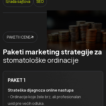
Izrada sajtova
SEO
PAKETI I CENE
Paketi marketing strategije za
stomatološke ordinacije
PAKET 1
Strateška dijagnoza online nastupa
- Ordinacije koje žele brz, ali profesionalan
uvid pre većih odluka.