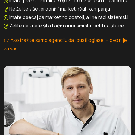
Imate prazne termine koje želite da popunite pametno
Ne želite više „probnih“ marketinških kampanja
Imate osećaj da marketing postoji, ali ne radi sistemski
Želite da znate
šta tačno ima smisla raditi
, a šta ne
👉 Ako tražite samo agenciju da „pusti oglase“ – ovo nije
za vas.