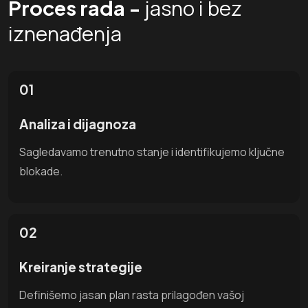
jasno i bez
Proces rada -
iznenađenja
01
Analiza i dijagnoza
Sagledavamo trenutno stanje i identifikujemo ključne
blokade.
02
Kreiranje strategije
Definišemo jasan plan rasta prilagođen vašoj