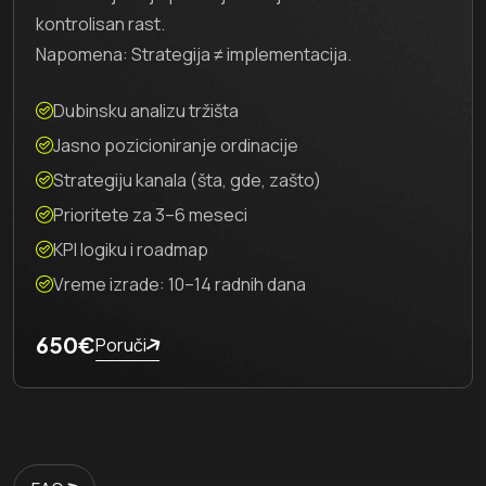
kontrolisan rast.
Napomena: Strategija ≠ implementacija.
Dubinsku analizu tržišta
Jasno pozicioniranje ordinacije
Strategiju kanala (šta, gde, zašto)
Prioritete za 3–6 meseci
KPI logiku i roadmap
Vreme izrade: 10–14 radnih dana
650€
Poruči