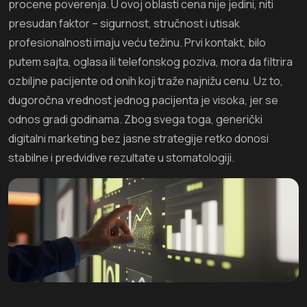
procene poverenja. U ovoj oblasti cena nije jedini, niti
presudan faktor – sigurnost, stručnost i utisak
profesionalnosti imaju veću težinu. Prvi kontakt, bilo
putem sajta, oglasa ili telefonskog poziva, mora da filtrira
ozbiljne pacijente od onih koji traže najnižu cenu. Uz to,
dugoročna vrednost jednog pacijenta je visoka, jer se
odnos gradi godinama. Zbog svega toga, generički
digitalni marketing bez jasne strategije retko donosi
stabilne i predvidive rezultate u stomatologiji.